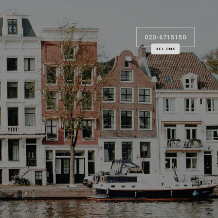
020-6715150
BEL ONS