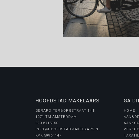
HOOFDSTAD MAKELAARS
GA DI
GERARD TERBORGSTRAAT 14 II
HOME
1071 TM AMSTERDAM
AANBO
020-6715150
AANKOO
INFO@HOOFDSTADMAKELAARS.NL
VERKOO
KVK 59961147
TAXATI