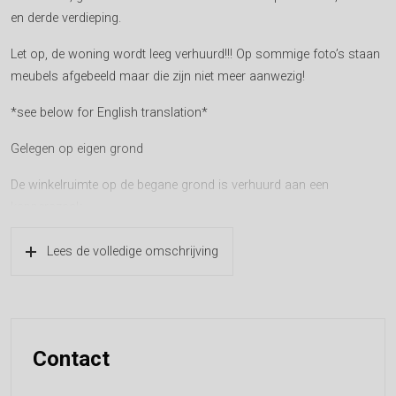
en derde verdieping.
Let op, de woning wordt leeg verhuurd!!! Op sommige foto’s staan
meubels afgebeeld maar die zijn niet meer aanwezig!
*see below for English translation*
Gelegen op eigen grond
De winkelruimte op de begane grond is verhuurd aan een
kapperszaak.
Indeling bovenhuis:
Lees de volledige omschrijving
Eigen entree vanaf de straat in hal met trappenhuis naar de eerste
verdieping. Royaal woonvertrek met aan de voorzijde de
woonkamer met een vrije hoogte van meer dan 3,50 meter. Aan de
straatzijde zijn openslaande deuren naar klein balkon en is er fraai
uitzicht op groen. Aan de achterzijde is de eetkamer met
Contact
aansluitend een terras van ca. 8 m² op het zuiden. De keuken is