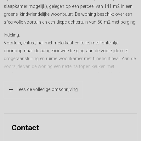
slaapkamer mogelijk), gelegen op een perceel van 141 m2 in een
groene, kindvriendelijke woonbuurt. De woning beschikt over een
sfeervolle voortuin en een diepe achtertuin van 50 m2 met berging.
Indeling:
Voortuin, entree, hal met meterkast en toilet met fonteintje,
doorloop naar de aangebouwde berging aan de voorzijde met
drogeraansluiting en ruime woonkamer met fijne lichtinval. Aan de
voorzijde van de woning een nette halfopen keuken met
gasfornuis, oven en een natuurstenen aanrechtblad. Vanuit de
woonkamer toegang tot de fraaie beschutte achtertuin met
Lees de volledige omschrijving
berging.
Eerste verdieping: overloop, 2 ruime slaapkamers (derde
slaapkamer mogelijk) en badkamer met ligbad, douche, toilet en
wastafel.
Tweede verdieping: grote slaap/studeerkamer, bergruimte en cv-
Contact
ketel.
Tuin: de diepe achtertuin van ongeveer 50 m2 ligt op het