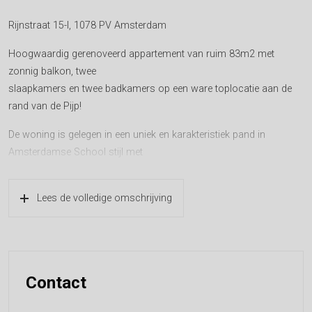
Rijnstraat 15-I, 1078 PV Amsterdam
Hoogwaardig gerenoveerd appartement van ruim 83m2 met
zonnig balkon, twee
slaapkamers en twee badkamers op een ware toplocatie aan de
rand van de Pijp!
De woning is gelegen in een uniek en karakteristiek pand in
Amsterdamse School stijl met
alle voorzieningen binnen handbereik. De woning is geheel
gerenoveerd, met veel
Lees de volledige omschrijving
authentieke details en is van alle luxe voorzien. De Hongaarse punt
vloer, messing raam- en
deurbeslag, openhaard en dimbare verlichting maken de woning
zeer sfeervol.
Contact
OMGEVING
De woning is gelegen in de Rivierenbuurt in stadsdeel Zuid met om