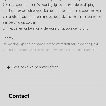
2-kamer appartement. De woning ligt op de tweede verdieping,
heeft een lekker lichte woonkamer met een moderne open keuken,
een grote slaapkamer, een moderne badkamer, een ruim balkon en
een berging op zolder.
En niet geheel onbelangrijk: de woning ligt op eigen grond!
Locatie:
De woning ligt aan de mooie brede Westerstraat, in de nabijheid
van tal van cafeetjes, restaurants, winkels en supermarkten. Op
zaterdag en maandagochtend zijn er verschillende markten.
Het Marnixzwembad ligt op 5 minuten lopen. Ook is het heerlijk
Lees de volledige omschrijving
wandelen langs de grachten of genieten op een van de vele
terrassen. En hou je meer van groen dan is er het Westerpark op
enkele minuten fietsen.
Er is een goede ontsluiting naar de Ring A10 en de verbindingen
Contact
met openbaar vervoer zijn uitstekend. Er zijn vanaf de Marnixstraat
en de Rozengracht diverse tram- en busverbindingen en het