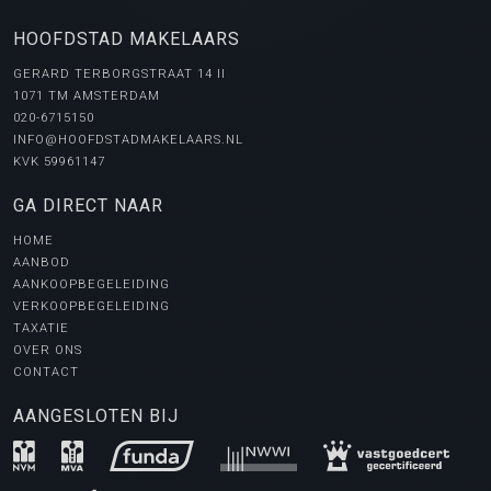
e
m
r
m
HOOFDSTAD MAKELAARS
e
r
GERARD TERBORGSTRAAT 14 II
1071 TM AMSTERDAM
020-6715150
INFO@HOOFDSTADMAKELAARS.NL
KVK 59961147
GA DIRECT NAAR
HOME
AANBOD
AANKOOPBEGELEIDING
VERKOOPBEGELEIDING
TAXATIE
OVER ONS
CONTACT
AANGESLOTEN BIJ